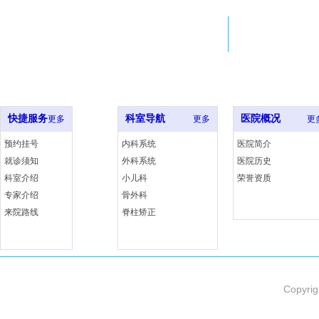
Adress
Em
北京市西城区西什库大街8号
22
北大医院xxx室
ji
快捷服务
科室导航
医院概况
更多
更多
更
预约挂号
内科系统
医院简介
就诊须知
外科系统
医院历史
科室介绍
小儿科
荣誉资质
专家介绍
骨外科
来院路线
脊柱矫正
Copyrig