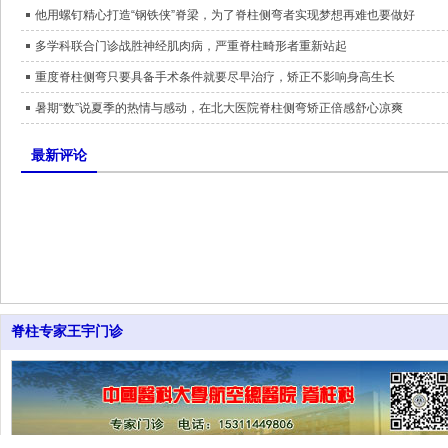
他用螺钉精心打造“钢铁侠”脊梁，为了脊柱侧弯者实现梦想再难也要做好
多学科联合门诊战胜神经肌肉病，严重脊柱畸形者重新站起
重度脊柱侧弯只要具备手术条件就要尽早治疗，矫正不影响身高生长
暑期“数”说夏季的热情与感动，在北大医院脊柱侧弯矫正倍感舒心凉爽
最新评论
脊柱专家王宇门诊