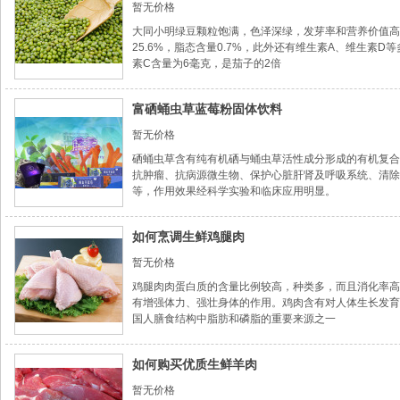
暂无价格
大同小明绿豆颗粒饱满，色泽深绿，发芽率和营养价值高
25.6%，脂态含量0.7%，此外还有维生素A、维生素
素C含量为6毫克，是茄子的2倍
富硒蛹虫草蓝莓粉固体饮料
暂无价格
硒蛹虫草含有纯有机硒与蛹虫草活性成分形成的有机复合
抗肿瘤、抗病源微生物、保护心脏肝肾及呼吸系统、清除
等，作用效果经科学实验和临床应用明显。
如何烹调生鲜鸡腿肉
暂无价格
鸡腿肉肉蛋白质的含量比例较高，种类多，而且消化率高
有增强体力、强壮身体的作用。鸡肉含有对人体生长发育
国人膳食结构中脂肪和磷脂的重要来源之一
如何购买优质生鲜羊肉
暂无价格