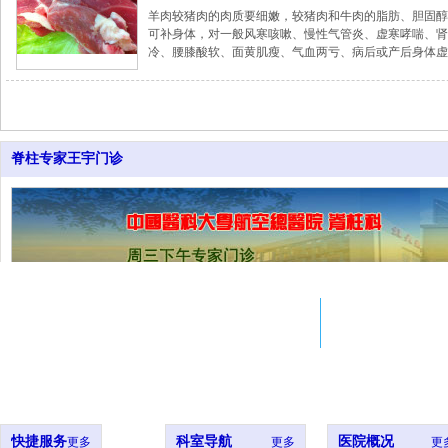
羊肉较猪肉的肉质要细嫩，较猪肉和牛肉的脂肪、胆固醇
可补身体，对一般风寒咳嗽、慢性气管炎、虚寒哮喘、肾
冷、腰膝酸软、面黄肌瘦、气血两亏、病后或产后身体虚
益效果
脊柱专家王宇门诊
Adress
Em
北京市西城区西什库大街8号
si
北大医院xxx室
ji
快捷服务
科室导航
医院概况
更多
更多
更