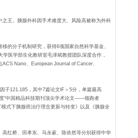
中之王。胰腺外科因手术难度大、风险高被称为外科
移的分子机制研究，获得6项国家自然科学基金、
大学医学部生化教研室毛泽斌教授团队深度合作，
ropean Journal of Cancer、
21.185，其中7篇论文IF＞5分，单篇最高
年度“中国精品科技期刊顶尖学术论文——领跑者
DT模式下胰腺癌治疗理念更新与转变》以及《胰腺全
、高红桥、田孝东、马永蔌、陈依然等分别获得中华