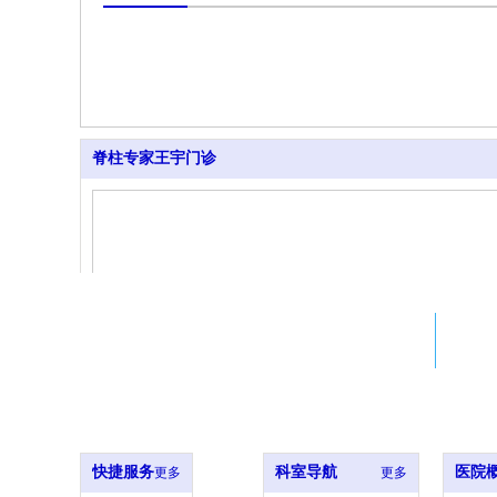
脊柱专家王宇门诊
Adress
北京市西城区西什库大街8号
北大医院xxx室
快捷服务
科室导航
医院
更多
更多