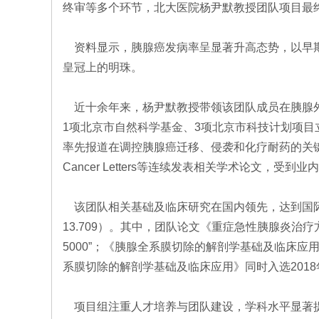
终审等多个环节，北大医院杨尹默教授团队项目最
资料显示，胰腺癌发病率呈显著升高态势，以早期
皇冠上的明珠。
近十余年来，杨尹默教授带领该团队成员在胰腺外
1项北京市自然科学基金、3项北京市科技计划项
率先报道在调控胰腺癌迁移、侵袭和化疗耐药的关键靶点并探
Cancer Letters等连续发表相关学术论文，受到业
该团队相关基础及临床研究在国内领先，达到国际先进
13.709）。其中，团队论文《重症急性胰腺炎治
5000”；《胰腺全系膜切除的解剖学基础及临床
系膜切除的解剖学基础及临床应用》同时入选201
项目组注重人才培养与团队建设，学科水平显著提