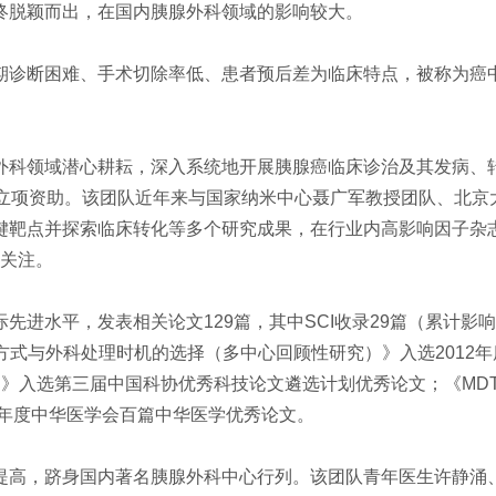
终脱颖而出，在国内胰腺外科领域的影响较大。
诊断困难、手术切除率低、患者预后差为临床特点，被称为癌
科领域潜心耕耘，深入系统地开展胰腺癌临床诊治及其发病、转
目立项资助。该团队近年来与国家纳米中心聂广军教授团队、北京
索临床转化等多个研究成果，在行业内高影响因子杂志ACS Nano、Eu
内关注。
水平，发表相关论文129篇，其中SCI收录29篇（累计影响因子1
疗方式与外科处理时机的选择（多中心回顾性研究）》入选2012
应用》入选第三届中国科协优秀科技论文遴选计划优秀论文；《M
8年度中华医学会百篇中华医学优秀论文。
高，跻身国内著名胰腺外科中心行列。该团队青年医生许静涌