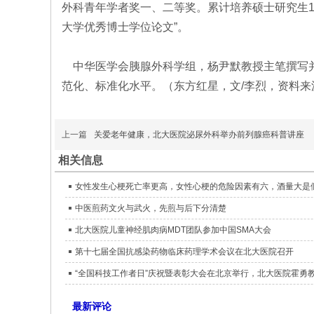
外科青年学者奖一、二等奖。累计培养硕士研究生13
大学优秀博士学位论文”。
中华医学会胰腺外科学组，杨尹默教授主笔撰写并
范化、标准化水平。（东方红星，文/李烈，资料来
上一篇
关爱老年健康，北大医院泌尿外科举办前列腺癌科普讲座
相关信息
女性发生心梗死亡率更高，女性心梗的危险因素有六，酒量大是
中医煎药文火与武火，先煎与后下分清楚
北大医院儿童神经肌肉病MDT团队参加中国SMA大会
第十七届全国抗感染药物临床药理学术会议在北大医院召开
“全国科技工作者日”庆祝暨表彰大会在北京举行，北大医院霍勇
最新评论