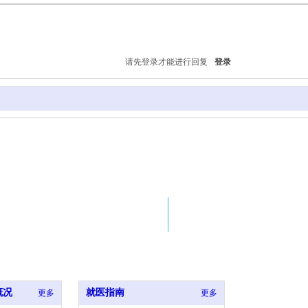
请先登录才能进行回复
登录
Email
Tel
脊柱专家王宇门
2220890080@qq.COM
86-010-15311
诊
jiliangchinese@126.com
概况
就医指南
更多
更多