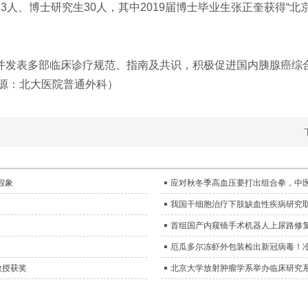
人、博士研究生30人，其中2019届博士毕业生张正奎获得“北
发表多部临床诊疗规范、指南及共识，积极促进国内胰腺癌综
源：北大医院普通外科）
假象
应对秋冬季高血压要打出组合拳，中
我国干细胞治疗下肢缺血性疾病研究
首组国产内窥镜手术机器人上尿路修
厄瓜多尔冻虾外包装检出新冠病毒！
教授获奖
北京大学放射肿瘤学系举办临床研究