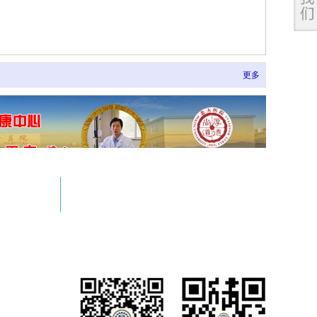
更多
WeChat
449806
JILIANGCHINESE