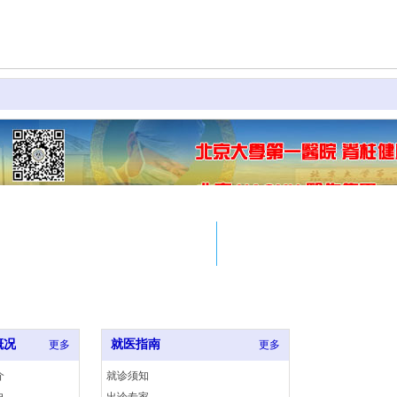
Email
Tel
脊柱专家王宇门
sinlonchina@sina.COM
86-010-15311
诊
jiliangchinese@126.com
概况
就医指南
更多
更多
介
就诊须知