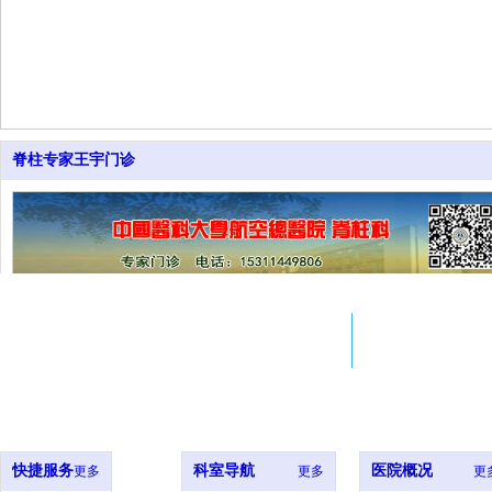
脊柱专家王宇门诊
Adress
Em
北京市西城区西什库大街8号
si
北大医院xxx室
ji
快捷服务
科室导航
医院概况
更多
更多
更