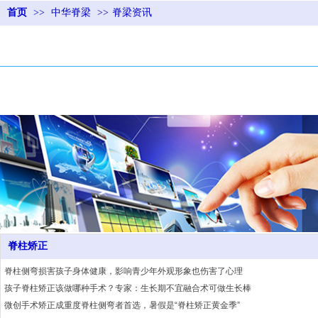
首页
>>
中华脊梁
>>
脊梁资讯
脊柱矫正
脊柱侧弯损害孩子身体健康，影响青少年外观形象也伤害了心理
孩子脊柱矫正该做哪种手术？专家：生长期不宜融合术可做生长棒
微创手术矫正成重度脊柱侧弯者首选，暑假是“脊柱矫正黄金季”