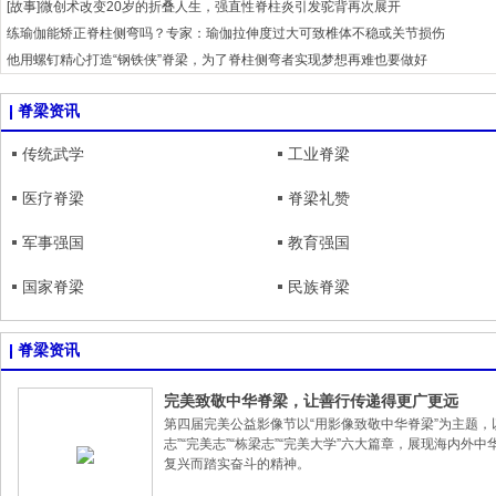
[故事]微创术改变20岁的折叠人生，强直性脊柱炎引发驼背再次展开
练瑜伽能矫正脊柱侧弯吗？专家：瑜伽拉伸度过大可致椎体不稳或关节损伤
他用螺钉精心打造“钢铁侠”脊梁，为了脊柱侧弯者实现梦想再难也要做好
面对脊柱侧弯治疗的各种复杂困境，只要有希望他就要尽百倍的努力
脊梁资讯
脊柱侧弯手术矫正，影响孩子的生长发育吗？
多学科联合门诊战胜神经肌肉病，严重脊柱畸形者重新站起
传统武学
工业脊梁
腰椎骨折微创置支架伤口小，恢复快
医疗脊梁
脊梁礼赞
军事强国
教育强国
国家脊梁
民族脊梁
脊梁资讯
完美致敬中华脊梁，让善行传递得更广更远
第四届完美公益影像节以“用影像致敬中华脊梁”为主题，以“
志”“完美志”“栋梁志”“完美大学”六大篇章，展现海内外
复兴而踏实奋斗的精神。