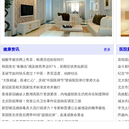
健康资讯
医院
更多
核酸亭被挂网上售卖，检测员也纷纷转行
首组国
韩国发生“食脑虫”感染致死率达97％，初期症状类似新冠
奋斗新
圣诞节如何快乐度过？中医：养宜适度、动静结合
纪念“
“大医精诚，医者仁心”，庆祝“中国医师节”肾病医院举行誓师大会
北大医
新冠疫苗相关国家技术标准发布并施行
北京市
香港新冠确诊人数增高医疗资源紧张，内地援助医生仍然存在制度障碍
北京防疫降级！突发公共卫生事件应急响应调至三级
城乡共
新型猪流感病毒具大流行病潜力？专家称普通公众被感染的概率极低
学无止
英国医生痊愈后携带40倍“超级抗体”，血液成救命黄金
昂扬向
盖茨：世界需要70亿剂疫苗，新生儿或全部打疫苗
北大医