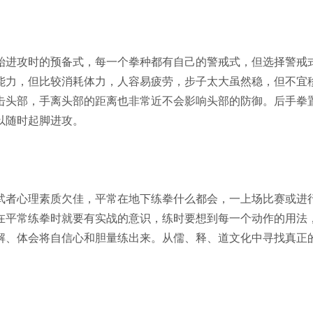
进攻时的预备式，每一个拳种都有自己的警戒式，但选择警戒
能力，但比较消耗体力，人容易疲劳，步子太大虽然稳，但不宜
击头部，手离头部的距离也非常近不会影响头部的防御。后手拳
以随时起脚进攻。
者心理素质欠佳，平常在地下练拳什么都会，一上场比赛或进
在平常练拳时就要有实战的意识，练时要想到每一个动作的用法
解、体会将自信心和胆量练出来。从儒、释、道文化中寻找真正的