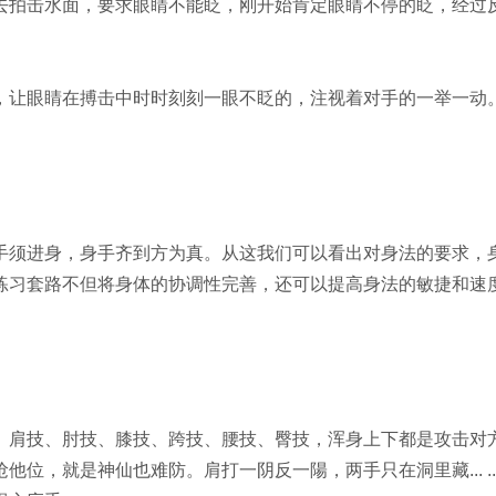
去拍击水面，要求眼睛不能眨，刚开始肯定眼睛不停的眨，经过
让眼睛在搏击中时时刻刻一眼不眨的，注视着对手的一举一动
须进身，身手齐到方为真。从这我们可以看出对身法的要求，
练习套路不但将身体的协调性完善，还可以提高身法的敏捷和速
肩技、肘技、膝技、跨技、腰技、臀技，浑身上下都是攻击对
位，就是神仙也难防。肩打一阴反一陽，两手只在洞里藏... .