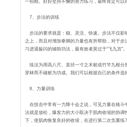
一招精。好好坚持不懈的努力练习，最终肯定可以
7、步法的训练
步法的要求就是：稳、灵活、快速。步法不仅影响
之上，而且对增加拳脚的力量也有所帮助，对于步
习进退躲闪的辅助功法，最有效者莫过于“飞九宫”
练法为用高八尺、直径一寸之木桩或竹竿九根分别
穿林而不碰桩为功成。我们可以根据自己的条件选
8、力量训练
在技击中常有一力降十会之说，可见力量在格斗中
法就是放松，爆发力的大小取决于肌肉收缩的协调
下，使肌肉恢复良好的收缩，在进行第二次负重练