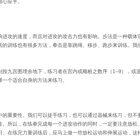
得心应手。
进攻的速度，而且对进攻的攻击力也有影响。步法是一种载体
法的训练也有很多方法，拳击是靠跳绳、移步、跑步来训练。我
。
按九宫图埋余地下，练习者在宫内或顺桩之数序（1--9），或
择一个适合自身的方法来练习。
的重要性。我们可以徒手练习，也可以通过器械来练习，但不
性。所以，在练拳完成每一个进攻动作的同时，一定要注意放松
习。在练完力量训练后，应马上做一些放松运动和伸展运动，这