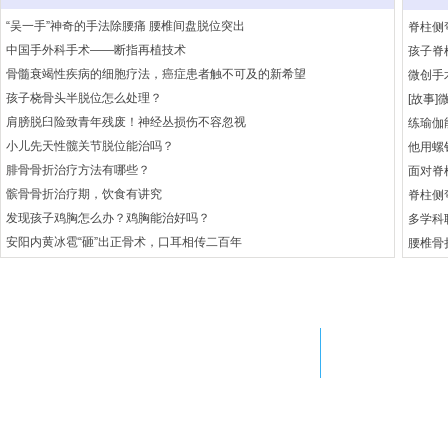
“吴一手”神奇的手法除腰痛 腰椎间盘脱位突出
脊柱侧
中国手外科手术——断指再植技术
孩子脊
骨髓衰竭性疾病的细胞疗法，癌症患者触不可及的新希望
微创手
孩子桡骨头半脱位怎么处理？
[故事
肩膀脱臼险致青年残废！神经丛损伤不容忽视
小儿先天性髋关节脱位能治吗？
腓骨骨折治疗方法有哪些？
面对脊
髌骨骨折治疗期，饮食有讲究
脊柱侧
发现孩子鸡胸怎么办？鸡胸能治好吗？
多学科
安阳内黄冰雹“砸”出正骨术，口耳相传二百年
腰椎骨
Adress
Em
北京市西城区西什库大街8号
si
北大医院xxx室
ji