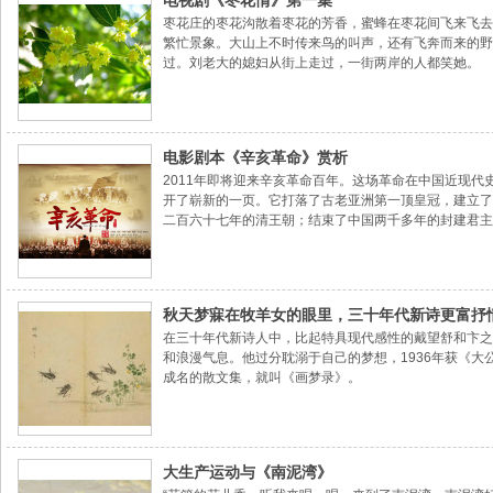
电视剧《枣花情》第一集
枣花庄的枣花沟散着枣花的芳香，蜜蜂在枣花间飞来飞去
繁忙景象。大山上不时传来鸟的叫声，还有飞奔而来的野
过。刘老大的媳妇从街上走过，一街两岸的人都笑她。
电影剧本《辛亥革命》赏析
2011年即将迎来辛亥革命百年。这场革命在中国近现代
开了崭新的一页。它打落了古老亚洲第一顶皇冠，建立了
二百六十七年的清王朝；结束了中国两千多年的封建君主
剧本主题的深度开掘，发挥了重要作用。
秋天梦寐在牧羊女的眼里，三十年代新诗更富抒
在三十年代新诗人中，比起特具现代感性的戴望舒和卞之
和浪漫气息。他过分耽溺于自己的梦想，1936年获《大
成名的散文集，就叫《画梦录》。
大生产运动与《南泥湾》