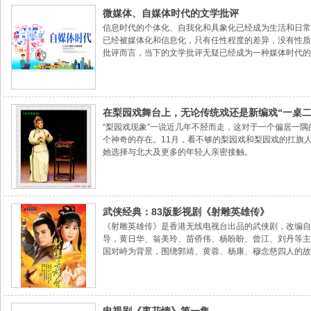
微媒体、自媒体时代的文学批评
信息时代的个体化、自我化和具象化已经成为生活和日常
已经被媒体化和信息化，只有任性程度的差异，没有性质
批评而言，当下的文学批评无疑已经成为一种媒体时代的
媒体时代的文学批评
在梨园戏舞台上，无论传统戏还是新编戏“一桌二
“梨园戏现象”一说近几年不胫而走，这对于一个偏居一
个神奇的存在。11月，看不够的梨园戏和梨园戏的扛旗
她选择与北大及更多的年轻人亲密接触。
武侠经典：83版影视剧《射雕英雄传》
《射雕英雄传》是香港无线电视台出品的武侠剧，改编自
导，黄日华、翁美玲、苗侨伟、杨盼盼、曾江、刘丹等主
国对峙为背景，围绕郭靖、黄蓉、杨康、穆念慈四人的故
各种磨难后成为一代大侠以及他与黄蓉之间的爱情故事。