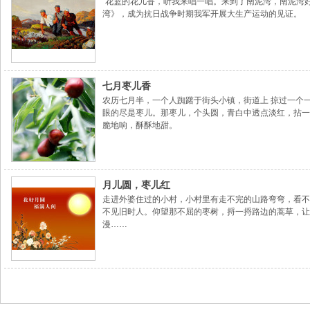
“花篮的花儿香，听我来唱一唱。来到了南泥湾，南泥湾
湾》，成为抗日战争时期我军开展大生产运动的见证。
七月枣儿香
农历七月半，一个人踟躇于街头小镇，街道上 掠过一个一
眼的尽是枣儿。那枣儿，个头圆，青白中透点淡红，拈一
脆地响，酥酥地甜。
月儿圆，枣儿红
走进外婆住过的小村，小村里有走不完的山路弯弯，看不
不见旧时人。仰望那不屈的枣树，捋一捋路边的蒿草，让
漫……